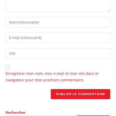
A
Enregistrer mon nom, mon e-mail et mon site dans le
l
navigateur pour mon prochain commentaire.
t
e
r
n
a
t
Rechercher