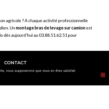
n agricole ? A chaque activité professionnelle
idien. Un
montage bras de levage sur camion
est
his dès aujourd’hui au 03.88.51.62.51 pour
CONTACT
 site, nous supposerons que vous en êtes satisfait.
67270 Alteckendorf
03 88 51 62 51
mathis@mathis-carrosserie.com