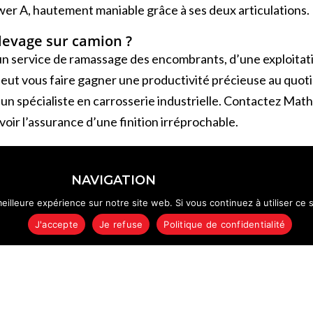
wer A, hautement maniable grâce à ses deux articulations.
levage sur camion ?
n service de ramassage des encombrants, d’une exploitatio
eut vous faire gagner une productivité précieuse au quot
’un spécialiste en carrosserie industrielle. Contactez Mat
voir l’assurance d’une finition irréprochable.
NAVIGATION
eilleure expérience sur notre site web. Si vous continuez à utiliser ce
Accueil
SAV
J'accepte
Je refuse
Politique de confidentialité
Nos Produits
Nos expertises
pour
Nos partenaires
À propos